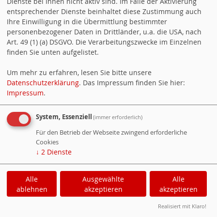
Dienste bei Ihnen nicht aktiv sind. Im Falle der Aktivierung
entsprechender Dienste beinhaltet diese Zustimmung auch
BESUCHER DER HOMEPAGE
Ihre Einwilligung in die Übermittlung bestimmter
personenbezogener Daten in Drittländer, u.a. die USA, nach
Besucher:
773772
Art. 49 (1) (a) DSGVO. Die Verarbeitungszwecke im Einzelnen
Heute:
243
finden Sie unten aufgelistet.
Online:
5
Um mehr zu erfahren, lesen Sie bitte unsere
Datenschutzerklärung
. Das Impressum finden Sie hier:
Impressum
.
SHARIFF
System, Essenziell
(immer erforderlich)
tweet
Für den Betrieb der Webseite zwingend erforderliche
teilen
Cookies
↓
2
Dienste
teilen
Info
Alle
Ausgewählte
Alle
ablehnen
akzeptieren
akzeptieren
Realisiert mit Klaro!
Cookie-Manager
|
Datenschutzerklärung
|