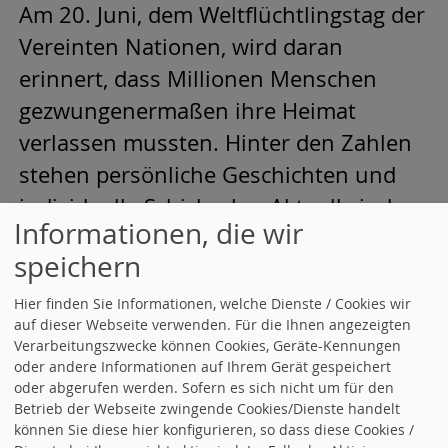
Am 20. Juni, dem Weltflüchtlingstag der
Vereinten Nationen, wird daran
erinnert, dass Millionen Menschen
gezwungenermaßen ihre Heimat
verlassen mussten. Hinter den Zahlen
stehen persönliche Geschichten und
individuelle Schicksale. „Aktuell sind
Informationen, die wir
weltweit über 117 Millionen Menschen
speichern
auf der Flucht, darunter viele Kinder,
oftmals ohne die Begleitung… Gabriela
Hier finden Sie Informationen, welche Dienste / Cookies wir
auf dieser Webseite verwenden. Für die Ihnen angezeigten
Heinrich zum Weltflüchtlingstag
Verarbeitungszwecke können Cookies, Geräte-Kennungen
weiterlesen
oder andere Informationen auf Ihrem Gerät gespeichert
oder abgerufen werden. Sofern es sich nicht um für den
Betrieb der Webseite zwingende Cookies/Dienste handelt
Ein Service von
websozis.info
können Sie diese hier konfigurieren, so dass diese Cookies /