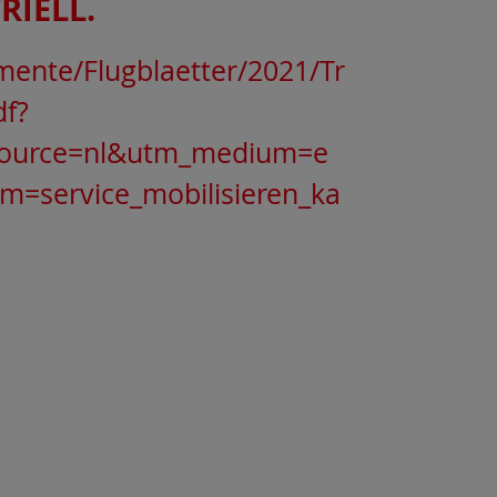
RIELL.
mente/Flugblaetter/2021/Tr
df?
ource=nl&utm_medium=e
=service_mobilisieren_ka