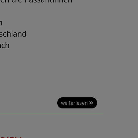
n
tschland
nch
weiterlesen