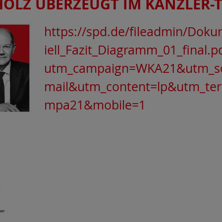
OLZ ÜBERZEUGT IM KANZLER-T
https://spd.de/fileadmin/Doku
iell_Fazit_Diagramm_01_final.p
utm_campaign=WKA21&utm_s
mail&utm_content=lp&utm_term
mpa21&mobile=1