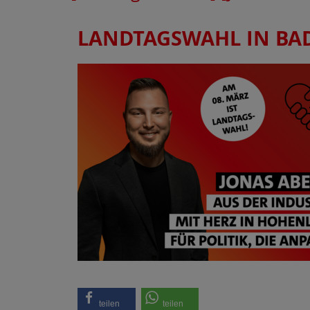
LANDTAGSWAHL IN BA
teilen
teilen