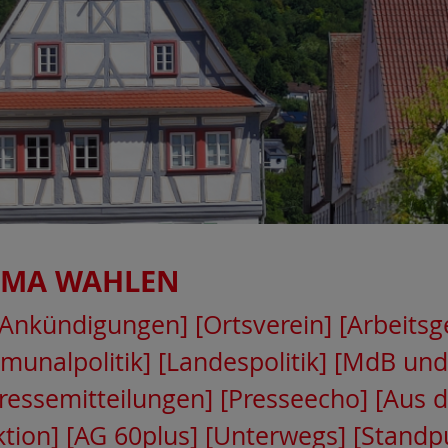
EMA
WAHLEN
[Ankündigungen]
[Ortsverein]
[Arbeits
munalpolitik]
[Landespolitik]
[MdB und
ressemitteilungen]
[Presseecho]
[Aus 
ktion]
[AG 60plus]
[Unterwegs]
[Standp