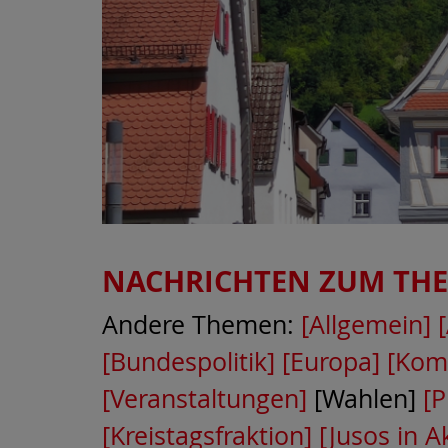
NACHRICHTEN ZUM TH
Andere Themen:
[Allgemein]
[Bundespolitik]
[Europa]
[Kom
[Veranstaltungen]
[Wahlen]
[P
[Kreistagsfraktion]
[Jusos in A