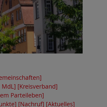
gemeinschaften]
 MdL]
[Kreisverband]
dem Parteileben]
unkte]
[Nachruf]
[Aktuelles]